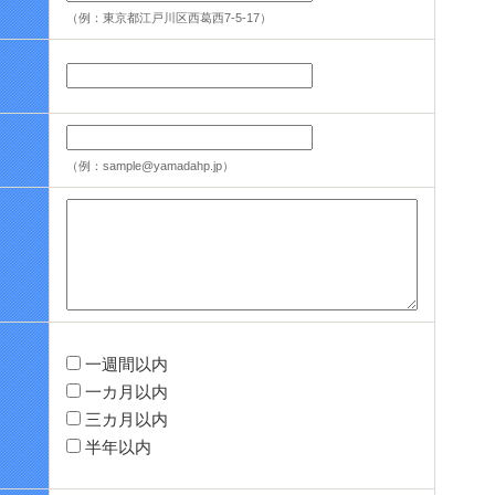
（例：東京都江戸川区西葛西7-5-17）
（例：sample@yamadahp.jp）
一週間以内
一カ月以内
三カ月以内
半年以内