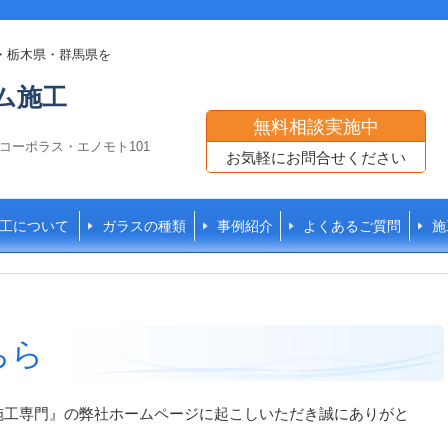
・栃木県・群馬県を
ム施工
無料相談実施中
8 コーポラス・エノモト101
お気軽にお問合せください
工について
ガラスの種類
事例紹介
よくあるご質問
施
ちら
施工専門』の弊社ホームページに起こしいただき誠にありがと